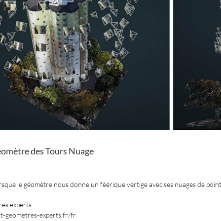
éomètre des Tours Nuage
orsque le géomètre nous donne un féérique vertige avec ses nuages de poin
es experts
tt-geometres-experts.fr/fr