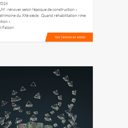
2018
LM : rénover selon l’époque de construction »
trimoine du XXè siècle : Quand réhabilitation rime
tion »
l Falzon
Voir l’article en entier