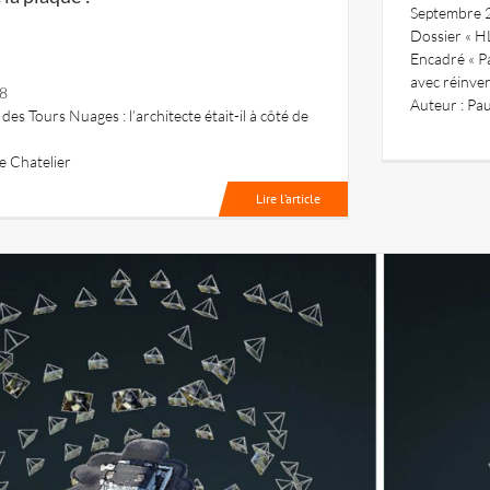
Septembre 
Dossier « H
Encadré « Pa
avec réinven
18
Auteur : Pau
des Tours Nuages : l’architecte était-il à côté de
le Chatelier
Lire l’article