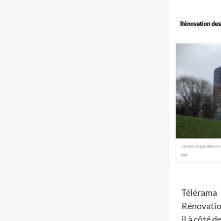
Télérama
Rénovation
il à côté d