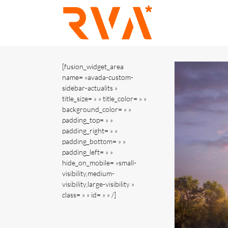
Passer
au
contenu
[fusion_widget_area
name= »avada-custom-
sidebar-actualits »
title_size= » » title_color= » »
background_color= » »
padding_top= » »
padding_right= » »
padding_bottom= » »
padding_left= » »
hide_on_mobile= »small-
visibility,medium-
visibility,large-visibility »
class= » » id= » » /]