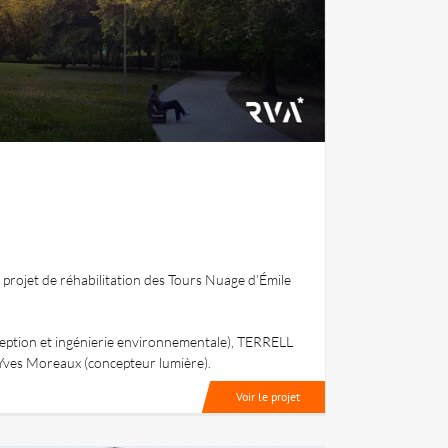
 projet de réhabilitation des Tours Nuage d’Émile
nception et ingénierie environnementale), TERRELL
’Yves Moreaux (concepteur lumière).
Voir le projet