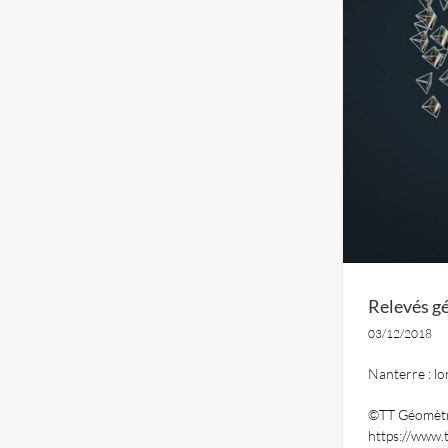
Relevés g
03/12/2018
Nanterre : l
©TT Géomètr
https://www.