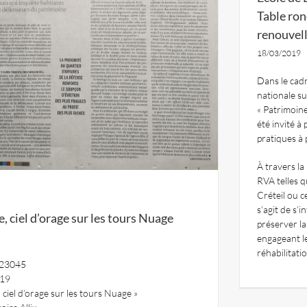
Table ron
renouvel
18/03/2019
Dans le cadr
nationale su
« Patrimoin
été invité à
pratiques à 
À travers la
RVA telles q
Créteil ou c
s’agit de s’
, ciel d’orage sur les tours Nuage
préserver la
engageant l
réhabilitati
°23045
019
 ciel d’orage sur les tours Nuage »