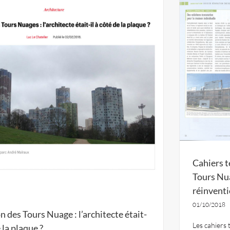
Cahiers 
Tours Nua
réinvent
01/10/2018
 des Tours Nuage : l’architecte était-
Les cahiers
e la plaque ?