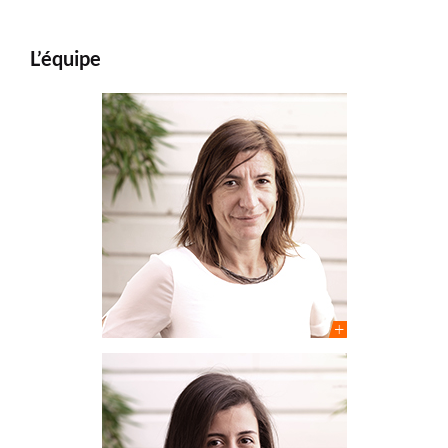
L’équipe
Caroline Dugain
Architecte DPLG – Urbaniste
Directrice de projets
Responsable du pôle Urbanisme
Sarah Kaouane