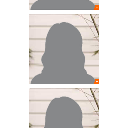
Aurore Reynaud
Architecte HMONP – PhD
Chargée de projets
Ouiam Assyadi
Architecte-urbaniste