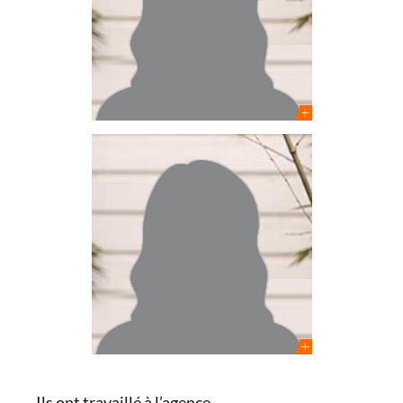
Direction administrative
et financière
Maria Gonzalez Arriero
Architecte DE
Assistante de projets
Ils ont travaillé à l’agence