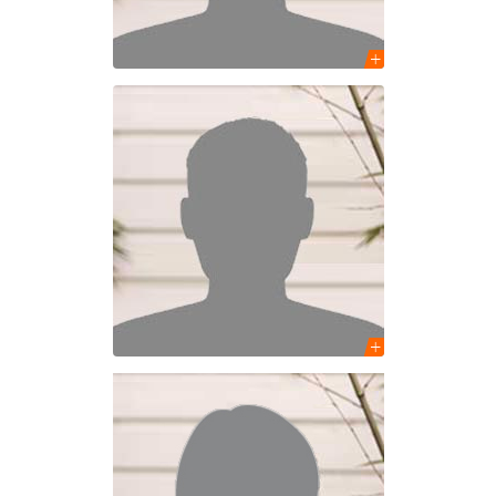
Zacharie Zeitoun
Architecte DE
Assistant de projets
Béatrice Yousfi