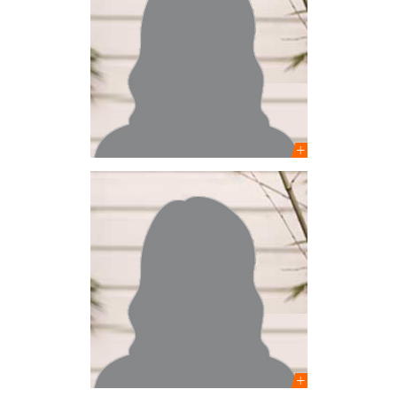
Noémie Goh
Architecte DE
Assistante de projets
Emma Blain
Architecte DE
Assistante de projets