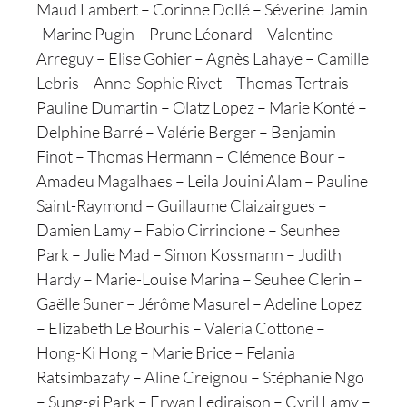
Maud Lambert – Corinne Dollé – Séverine Jamin
-Marine Pugin – Prune Léonard – Valentine
Arreguy – Elise Gohier – Agnès Lahaye – Camille
Lebris – Anne-Sophie Rivet – Thomas Tertrais –
Pauline Dumartin – Olatz Lopez – Marie Konté –
Delphine Barré – Valérie Berger – Benjamin
Finot – Thomas Hermann – Clémence Bour –
Amadeu Magalhaes – Leila Jouini Alam – Pauline
Saint-Raymond – Guillaume Claizairgues –
Damien Lamy – Fabio Cirrincione – Seunhee
Park – Julie Mad – Simon Kossmann – Judith
Hardy – Marie-Louise Marina – Seuhee Clerin –
Gaëlle Suner – Jérôme Masurel – Adeline Lopez
– Elizabeth Le Bourhis – Valeria Cottone –
Hong-Ki Hong – Marie Brice – Felania
Ratsimbazafy – Aline Creignou – Stéphanie Ngo
– Sung-gi Park – Erwan Lediraison – Cyril Lamy –