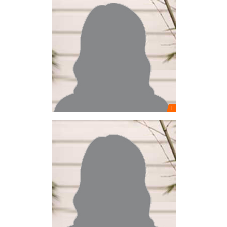
Oriane Wilhelm
Architecte HMONP – Ingénieure
Chargée de projets
Manon Brisset
Architecte HMONP
Chargée de projets