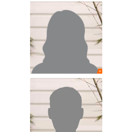
Juliette Cuniasse
Architecte DE
Assistante de projets
Johnny Ghoussoub
Architecte DE
Chargé de projets