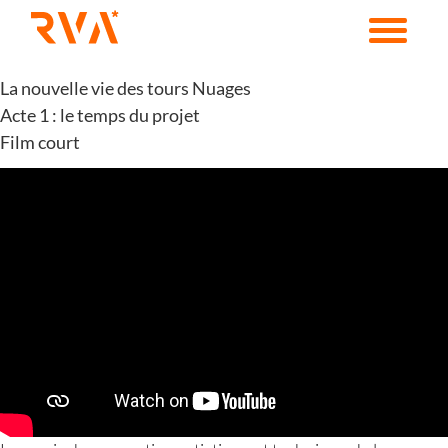
Passer
au
contenu
La nouvelle vie des tours Nuages
Acte 1 : le temps du projet
Film court