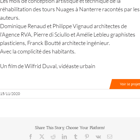
Les mois de conception artistique et technique de la
réhabilitation des tours Nuages à Nanterre racontés par les
auteurs.
Dominique Renaud et Philippe Vignaud architectes de
l’Agence RVA, Pierre di Sciullo et Amélie Lebleu graphistes
plasticiens, Franck Boutté architecte ingénieur.
Avec la complicité des habitants.
Un film de Wilfrid Duval, vidéaste urbain
Voir le projet
15/11/2020
Share This Story, Choose Your Platform!
Facebook
X
Reddit
LinkedIn
Tumblr
Pinterest
Vk
Email