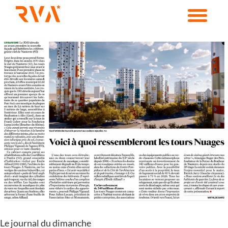
Passer
au
contenu
Voir
l'image
agrandie
Le journal du dimanche