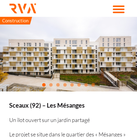
Passer
au
contenu
Construction
Sceaux (92) – Les Mésanges
Un îlot ouvert sur un jardin partagé
Le projet se situe dans le quartier des « Mésanges »