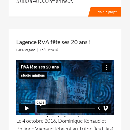
5 000 à 40 000 m² en neuf.
Voir le projet
L’agence RVA fête ses 20 ans !
Par
Morgane
|
15/10/2016
Le 4 octobre 2016, Dominique Renaud et
Philippe Vignaud fêtaient au Triton (les Lilas)