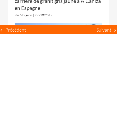
carrière de granit gris jaune à A Cañiza
en Espagne
Par
Morgane
|
06/10/2017
Précédent
Suivant
Les paysagistes de l‘agence RVA se sont
rendus en Espagne afin de visiter la carrière
de granit dont sont extraites les pierres
utilisées pour les espaces publics du quartier