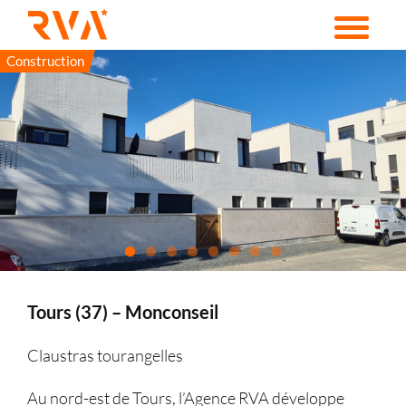
Passer
au
contenu
Construction
Tours (37) – Monconseil
Claustras tourangelles
Au nord-est de Tours, l’Agence RVA développe