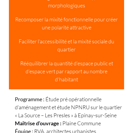
morphologiques
Recomposer la mixité fonctionnelle pour créer
une polarité attractive
Faciliter l’accessibilité et la mixité sociale du
quartier
Rééquilibrer la quantité d’espace public et
d’espace vert par rapport au nombre
d’habitant
Programme :
Étude pré opérationnelle
d’aménagement et étude NPNRU sur le quartier
« La Source – Les Presles » à Epinay-sur-Seine
Maîtrise d’ouvrage :
Plaine Commune
Équipe :
RVA, architectes urbanistes