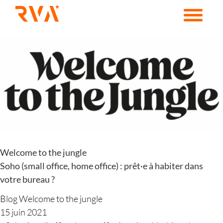
Passer
au
contenu
Voir
l'image
agrandie
Welcome to the jungle
Soho (small office, home office) : prêt·e à habiter dans
votre bureau ?
Blog Welcome to the jungle
15 juin 2021