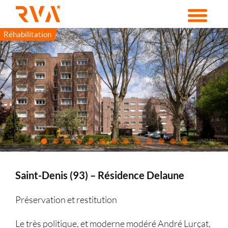
Passer
au
contenu
Réhabilitation
Saint-Denis (93) – Résidence Delaune
Préservation et restitution
Le très politique, et moderne modéré André Lurçat,