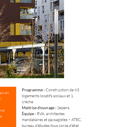
Programme :
Construction de 63
aix en
logements locatifs sociaux et 1
n
crèche
Maitrise d’ouvrage :
Seqens
une
Équipe :
RVA, architectes
le
mandataires et paysagistes – ATEC,
bureau d’études tous corps d’état