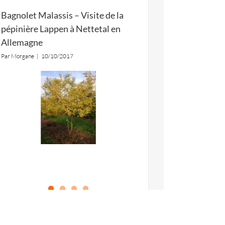
Bagnolet Malassis – Visite de la
pépinière Lappen à Nettetal en
Allemagne
Par
Morgane
|
10/10/2017
Les paysagistes de l‘agence RVA se sont
rendus en Allemagne afin de visiter la
pépinière Lappen et de réaliser le marquage