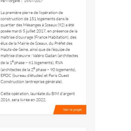
Par
Morgane
|
15/07/2017
La première pierre de l’opération de
construction de 151 logements dans le
quartier des Mésanges à Sceaux (92) a été
posée mardi 5 juillet 2017, en présence de la
maîtrise d’ouvrage (France Habitation), des
élus de la Mairie de Sceaux, du Préfet des
Hauts-de-Seine, ainsi que de l’équipe de
maîtrise d’œuvre : Valéro Gadan (architectes
è
de la 1
phase – 61 logements), RVA
è
(architectes de la 2
phase – 90 logements),
EPDC (bureau d’études) et Paris Ouest
Construction (entreprise générale).
Cette opération, lauréate du BIM d’argent
2016, sera livrée en 2022.
Voir le projet