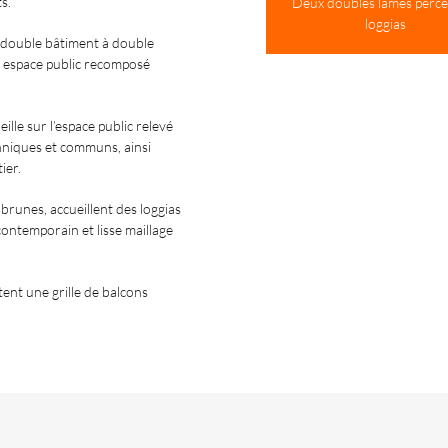
s.
Deux doubles lames percé
loggias
 double bâtiment à double
n espace public recomposé
lle sur l’espace public relevé
chniques et communs, ainsi
ier.
brunes, accueillent des loggias
ontemporain et lisse maillage
ent une grille de balcons