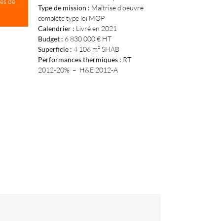
es de
Type de mission :
Maîtrise d’oeuvre
complète type loi MOP
Calendrier :
Livré en 2021
Budget :
6 830 000 € HT
Superficie :
4 106 m² SHAB
Performances thermiques :
RT
2012-20% – H&E 2012-A