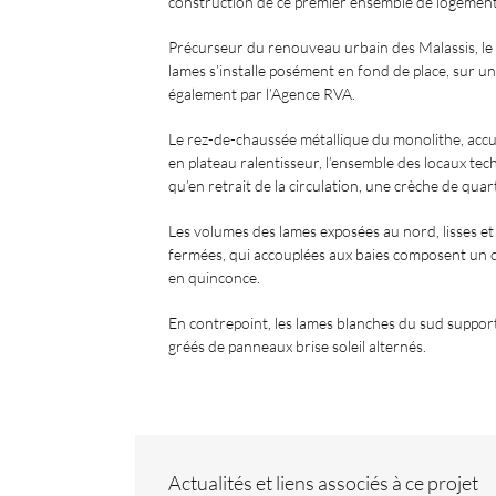
construction de ce premier ensemble de logement
Précurseur du renouveau urbain des Malassis, le
lames s’installe posément en fond de place, sur u
également par l’Agence RVA.
Le rez-de-chaussée métallique du monolithe, accuei
en plateau ralentisseur, l’ensemble des locaux te
qu’en retrait de la circulation, une crèche de quart
Les volumes des lames exposées au nord, lisses et 
fermées, qui accouplées aux baies composent un c
en quinconce.
En contrepoint, les lames blanches du sud support
gréés de panneaux brise soleil alternés.
Actualités et liens associés à ce projet