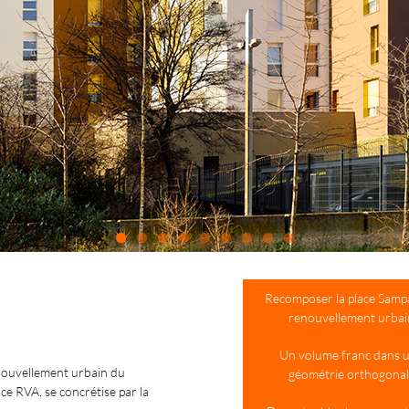
Recomposer la place Samp
renouvellement urbai
Un volume franc dans 
enouvellement urbain du
géométrie orthogona
ce RVA, se concrétise par la