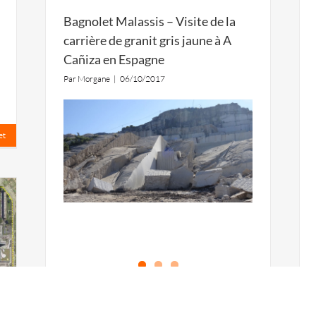
Bagnolet Malassis – Visite de la
carrière de granit gris jaune à A
Cañiza en Espagne
Par
Morgane
|
06/10/2017
et
Les paysagistes de l‘agence RVA se sont
rendus en Espagne afin de visiter la carrière
de granit dont sont extraites les pierres