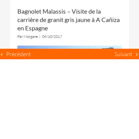
Bagnolet Malassis – Visite de la
carrière de granit gris jaune à A Cañiza
en Espagne
Par
Morgane
|
06/10/2017
Précédent
Suivant
Les paysagistes de l‘agence RVA se sont
rendus en Espagne afin de visiter la carrière