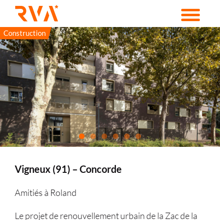
Passer
au
contenu
Construction
Vigneux (91) – Concorde
Amitiés à Roland
Le projet de renouvellement urbain de la Zac de la