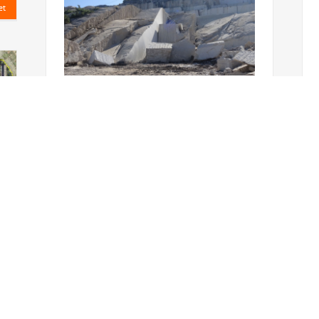
et
Les paysagistes de l‘agence RVA se sont
rendus en Espagne afin de visiter la carrière
de granit dont sont extraites les pierres
utilisées pour les espaces publics du quartier
des Malassis à Bagnolet (93).
Ce granit gris jaune particulièrement
résistant et adapté au trafic de la voirie n’en
est pas moins très qualitatif sur les
cheminements piétons de par la vibrance des
coloris et son aspect légèrement micacé.