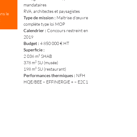
mandataires
RVA, architectes et paysagistes
ns le
Type de mission :
Maîtrise d’œuvre
t
complète type loi MOP
Calendrier :
Concours restreint en
2019
Budget :
4 850 000 € HT
Superficie :
2 036 m² SHAB
378 m² SU (musée)
198 m² SU (restaurant)
Performances thermiques :
NFH
HQE/BEE – EFFINERGIE + – E2C1