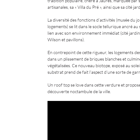
tradition populaire, chère à Jaurès, marquée par s
artisanales, sa « Villa du Pré », ainsi que sa cité ja
La diversité des fonctions d’activités (musée du jo
logements) se lit dans le socle tellurique ancré au 
lien avec son environnement immédiat (cité jardi
Wilson et pavillons).
En contrepoint de cette rigueur, les logements de
dans un plissement de briques blanches et culmine
végétalisées. Ce nouveau biotope, exposé au soleil
substrat prend de fait l’aspect d’une sorte de gar
Un roof top se love dans cette verdure et propos
découverte noctambule de la ville.