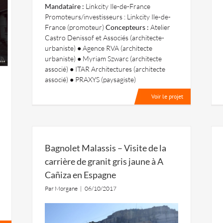
Mandataire :
Linkcity Ile-de-France
Promoteurs/investisseurs : Linkcity Ile-de-
France (promoteur)
Concepteurs :
Atelier
Castro Denissof et Associés (architecte-
urbaniste) ● Agence RVA (architecte
urbaniste) ● Myriam Szwarc (architecte
associé) ● ITAR Architectures (architecte
associé) ● PRAXYS (paysagiste)
Voir le projet
Bagnolet Malassis – Visite de la
carrière de granit gris jaune à A
Cañiza en Espagne
Par
Morgane
|
06/10/2017