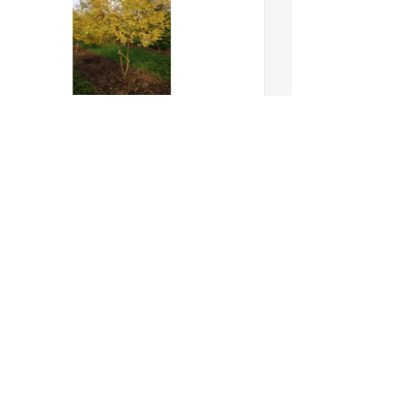
Les paysagistes de l‘agence RVA se sont
rendus en Allemagne afin de visiter la
pépinière Lappen et de réaliser le marquage
des arbres prescrits sur un premier secteur
du projet d’aménagement urbain des
Malassis à Bagnolet (93).
Ce sont en tout une centaine d’arbres qui
viendront prendre place sur les nouveaux
squares Sampaix et du 8 mai, ainsi que sur la
future place Sampaix, d’ici à la fin de l’année.