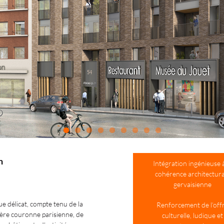
n
Intégration ingénieuse à
cohérence architectura
gervaisienne
ue délicat, compte tenu de la
Renforcement de l’off
mière couronne parisienne, de
culturelle, ludique et