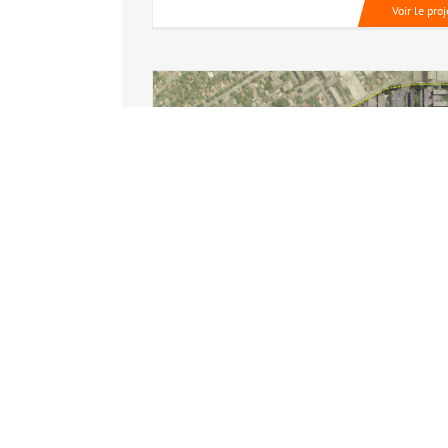
Voir le proj
Nouveau projet
Architecte urbaniste conseil du
quartier du Mont-Mesly à Créteil
Par
Morgane
|
19/10/2017