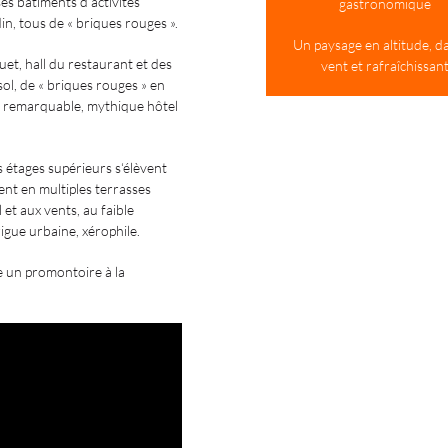
es bâtiments d’activités
gastronomique
rdin, tous de « briques rouges ».
Un paysage en altitude, da
uet, hall du restaurant et des
vent et rafraîchissan
sol, de « briques rouges » en
n remarquable, mythique hôtel
s étages supérieurs s‘élèvent
nt en multiples terrasses
 et aux vents, au faible
rigue urbaine, xérophile.
e un promontoire à la