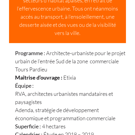
secteurs d’habitat apaisés, en retrait de
l’effervescence urbaine. Tous ont néanmoins
accès au transport, à l’ensoleillement, une
desserte aisée et des vues ou de la visibilité
vers la ville.
Programme :
Architecte-urbaniste pour le projet
urbain de l’entrée Sud de la zone commerciale
Tours Pardieu
Maîtrise d’ouvrage :
Etixia
Équipe :
RVA, architectes urbanistes mandataires et
paysagistes
Adenda, stratégie de développement
économique et programmation commerciale
Superficie :
4 hectares
Calendrier :
Étude en 2018 – 2019