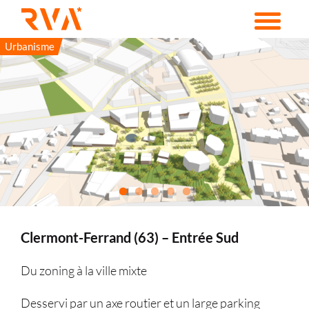
Passer
au
contenu
Urbanisme
Clermont-Ferrand (63) – Entrée Sud
Du zoning à la ville mixte
Desservi par un axe routier et un large parking