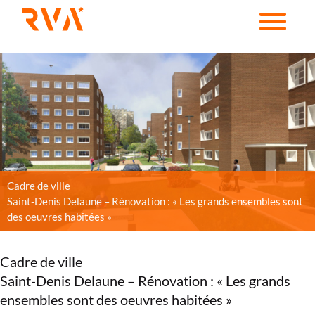
Passer
au
contenu
Cadre de ville
Saint-Denis Delaune – Rénovation : « Les grands ensembles sont
des oeuvres habitées »
Cadre de ville
Saint-Denis Delaune – Rénovation : « Les grands
ensembles sont des oeuvres habitées »