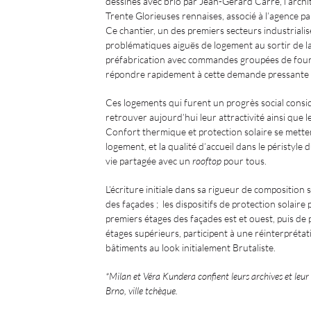
dessinés avec brio par Jean-Gérard Carré, l’archi
Trente Glorieuses rennaises, associé à l’agence p
Ce chantier, un des premiers secteurs industrialisé
problématiques aiguës de logement au sortir de l
préfabrication avec commandes groupées de fourn
répondre rapidement à cette demande pressante 
Ces logements qui furent un progrès social consi
retrouver aujourd’hui leur attractivité ainsi que 
Confort thermique et protection solaire se mette
logement, et la qualité d’accueil dans le péristyle
vie partagée avec un
rooftop
pour tous.
L’écriture initiale dans sa rigueur de composition 
des façades ; les dispositifs de protection solaire
premiers étages des façades est et ouest, puis de 
étages supérieurs, participent à une réinterpréta
bâtiments au look initialement Brutaliste.
*Milan et Véra Kundera confient leurs archives et leur
Brno, ville tchèque.