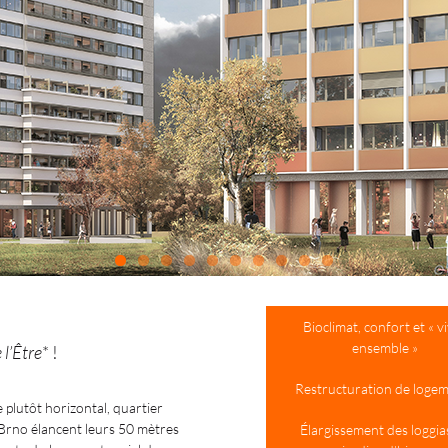
Bioclimat, confort et « v
ensemble »
 l’Être
* !
Restructuration de loge
plutôt horizontal, quartier
 Brno élancent leurs 50 mètres
Élargissement des loggia