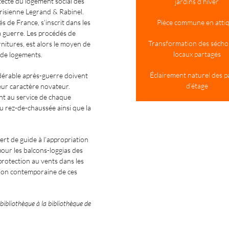
tecte du logement social des
jardins d’hiver
arisienne Legrand & Rabinel.
s de France, s’inscrit dans les
Pièce commune en atti
a guerre. Les procédés de
Transformation des sécho
itures, est alors le moyen de
locaux partagés
de logements.
Éclairement naturel des pa
dérable après-guerre doivent
d’étage
leur caractère novateur.
nt au service de chaque
 du rez-de-chaussée ainsi que la
sert de guide à l’appropriation
 pour les balcons-loggias des
protection au vents dans les
tion contemporaine de ces
 bibliothèque à la bibliothèque de