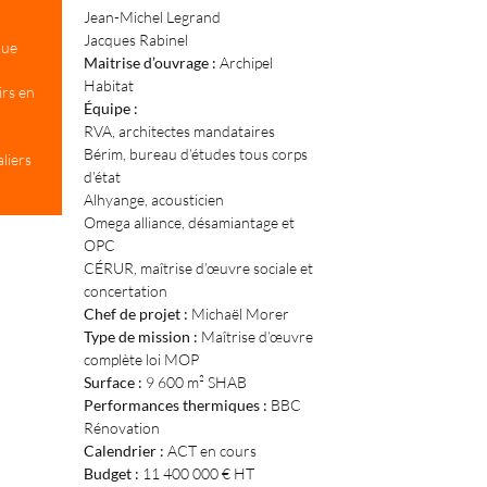
Jean-Michel Legrand
Jacques Rabinel
que
Maitrise d’ouvrage :
Archipel
Habitat
irs en
Équipe :
RVA, architectes mandataires
Bérim, bureau d’études tous corps
liers
d’état
Alhyange, acousticien
Omega alliance, désamiantage et
OPC
CÉRUR, maîtrise d’œuvre sociale et
concertation
Chef de projet :
Michaël Morer
Type de mission :
Maîtrise d’œuvre
complète loi MOP
Surface :
9 600 m² SHAB
Performances thermiques :
BBC
Rénovation
Calendrier :
ACT en cours
Budget :
11 400 000 € HT