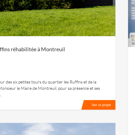
ffins réhabilitée à Montreuil
r des six petites tours du quartier les Ruffins et de la
 Monsieur le Maire de Montreuil, pour sa présence et ses
.
Voir le projet