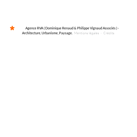
Agence RVA ( Dominique Renaud & Philippe Vignaud Associés ) -
Architecture, Urbanisme, Paysage.
Mentions légales
-
Crédits