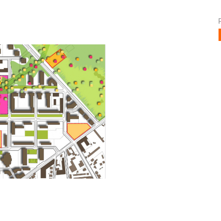
Clichy-sous-Bois et Monfermeil (93)
Inventons la métropole du grand Paris