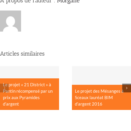
À propos de l'auteur :
Morgane
Articles similaires
Le projet « 21 District » à
Pantin récompensé par un
Le projet des Mésanges à
prix aux Pyramides
Sceaux lauréat BIM
d’argent
d’argent 2016