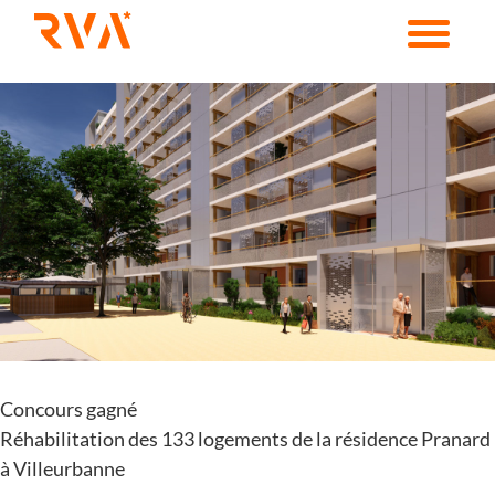
Passer
au
contenu
Voir
l'image
agrandie
Concours gagné
Réhabilitation des 133 logements de la résidence Pranard
à Villeurbanne